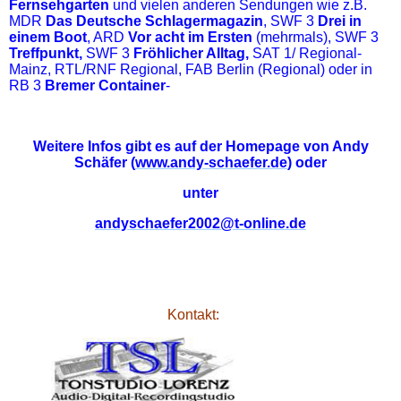
Fernsehgarten
und vielen anderen Sendungen wie z.B.
MDR
Das Deutsche Schlagermagazin
, SWF 3
Drei in
einem Boot
, ARD
Vor acht im Ersten
(mehrmals), SWF 3
Treffpunkt,
SWF 3
Fröhlicher Alltag,
SAT 1/ Regional-
Mainz, RTL/RNF Regional, FAB Berlin (Regional) oder in
RB 3
Bremer Container
-
Weitere Infos gibt es auf der Homepage von Andy
Schäfer (
www.andy-schaefer.de
) oder
unter
andyschaefer2002@t-online.de
Kontakt: