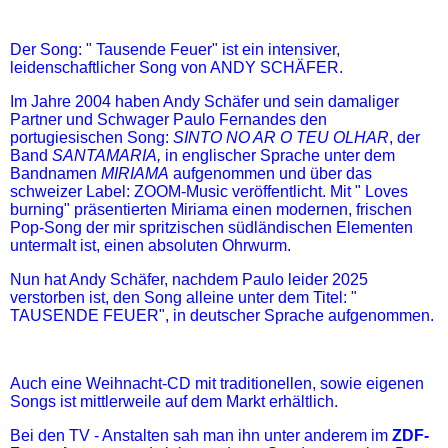
Der Song: " Tausende Feuer" ist ein intensiver,
leidenschaftlicher Song von ANDY SCHÄFER.
Im Jahre 2004 haben Andy Schäfer und sein damaliger
Partner und Schwager Paulo Fernandes den
portugiesischen Song:
SINTO NO AR O TEU OLHAR
, der
Band
SANTAMARIA,
in englischer Sprache unter dem
Bandnamen
MIRIAMA
aufgenommen und über das
schweizer Label: ZOOM-Music veröffentlicht. Mit " Loves
burning" präsentierten Miriama einen modernen, frischen
Pop-Song der mir spritzischen südländischen Elementen
untermalt ist, einen absoluten Ohrwurm.
Nun hat Andy Schäfer, nachdem Paulo leider 2025
verstorben ist, den Song alleine unter dem Titel: "
TAUSENDE FEUER", in deutscher Sprache aufgenommen.
Auch eine Weihnacht-CD mit traditionellen, sowie eigenen
Songs ist mittlerweile auf dem Markt erhältlich.
Bei den TV - Anstalten sah man ihn unter anderem im
ZDF-