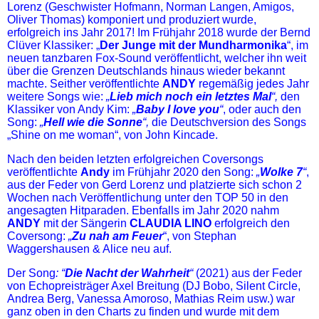
Lorenz (Geschwister Hofmann, Norman Langen, Amigos,
Oliver Thomas) komponiert und produziert wurde,
erfolgreich ins Jahr 2017! Im Frühjahr 2018 wurde der Bernd
Clüver Klassiker: „
Der Junge mit der Mundharmonika
“, im
neuen tanzbaren Fox-Sound veröffentlicht, welcher ihn weit
über die Grenzen Deutschlands hinaus wieder bekannt
machte. Seither veröffentlichte
ANDY
regemäßig jedes Jahr
weitere Songs wie:
„
Lieb mich noch ein letztes Mal
“,
den
Klassiker von Andy Kim:
„
Baby I love you
“
, oder auch den
Song:
„
Hell wie die Sonne
“,
die Deutschversion des Songs
„Shine on me woman“, von John Kincade.
Nach den beiden letzten erfolgreichen Coversongs
veröffentlichte
Andy
im Frühjahr 2020 den Song:
„
Wolke 7
“
,
aus der Feder von Gerd Lorenz und platzierte sich schon 2
Wochen nach Veröffentlichung unter den TOP 50 in den
angesagten Hitparaden. Ebenfalls im Jahr 2020 nahm
ANDY
mit der Sängerin
CLAUDIA LINO
erfolgreich den
Coversong:
„
Zu nah am Feuer
“, von Stephan
Waggershausen & Alice neu auf.
Der Song
: “
Die Nacht der Wahrheit
“
(2021) aus der Feder
von Echopreisträger Axel Breitung (DJ Bobo, Silent Circle,
Andrea Berg, Vanessa Amoroso, Mathias Reim usw.) war
ganz oben in den Charts zu finden und wurde mit dem