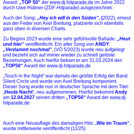
Award:
„TOP 50“
der
www.dj-hitparade.de
im Jahre 2022
durch Uwe Hübner (ZDF-Hitparade) ausgezeichnet.
Auch der Song:
„Hey ich will in den Süden“,
(
2022), erneut
aus der Feder von Axel Breitung, platzierte sich ebenfalls
ganz oben in diversen Charts.
Zu Beginn 2023 wurde eine sehr gefühlvolle Ballade:
„Heut
und hier“
veröffentlicht. Ein alter Song von
ANDY
:
„Verdammt nochmal“
, (VÖ 5/2023) wurde neu aufgelegt
und bezieht sich auf immer wieder zu schnell gelöste
Beziehungen. Auch hierfür bekam er am 31.03.2024 den
„TOP50“
Award der
www.dj-hitparade.de
„Touch in the Night“ war damals der größte Erfolg der Band
Silent Circle und wurde von Axel Breitung komponiert.
Dieser Song wurde nun in deutscher Sprache mit dem Titel:
„
Heute Nacht
“, neu aufgenommen. Hierfür bekommt
Andy
am
12.04.2027
seinen dritten
„TOP50“
Award der
www.dj-
hitparade.de
Auch eine Neuauflage des damaligen Hits: „
Wie im Traum“
,
wurde mittlerweile veröffentlicht (11/25)