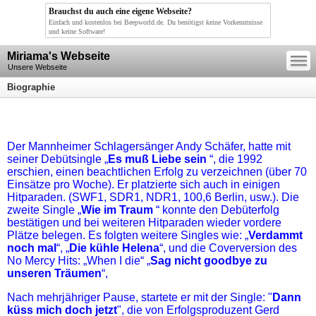
Brauchst du auch eine eigene Webseite?
Einfach und kostenlos bei Beepworld.de. Du benötigst keine Vorkenntnisse
und keine Software!
—
Miriama's Webseite
—
—
Unsere Webseite
Biographie
Der Mannheimer Schlagersänger Andy Schäfer, hatte mit
seiner Debütsingle „
Es muß Liebe sein
“, die 1992
erschien, einen beachtlichen Erfolg zu verzeichnen (über 70
Einsätze pro Woche). Er platzierte sich auch in einigen
Hitparaden. (SWF1, SDR1, NDR1, 100,6 Berlin, usw.). Die
zweite Single „
Wie im Traum
“ konnte den Debüterfolg
bestätigen und bei weiteren Hitparaden wieder vordere
Plätze belegen. Es folgten weitere Singles wie: „
Verdammt
noch mal
“, „
Die kühle Helena
“, und die Coverversion des
No Mercy Hits: „When I die“ „
Sag nicht goodbye zu
unseren Träumen
“,
Nach mehrjähriger Pause, startete er mit der Single: "
Dann
küss mich doch jetzt
", die von Erfolgsproduzent Gerd