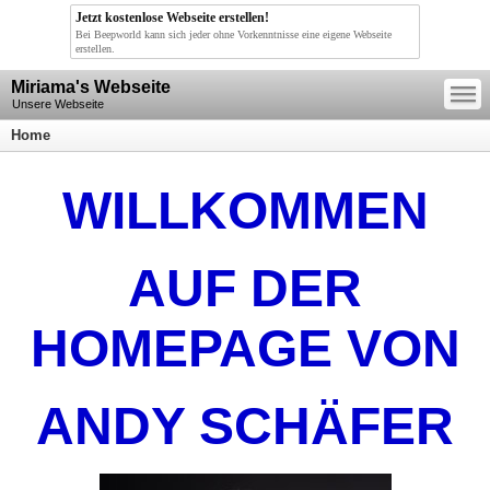
Jetzt kostenlose Webseite erstellen!
Bei Beepworld kann sich jeder ohne Vorkenntnisse eine eigene Webseite
erstellen.
—
Miriama's Webseite
—
—
Unsere Webseite
Home
WILLKOMMEN
AUF DER
HOMEPAGE VON
ANDY SCHÄFER